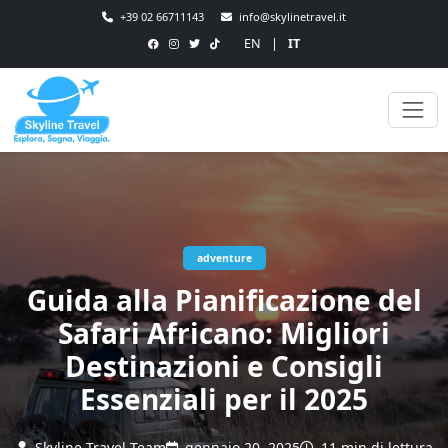
+39 02 66711143
info@skylinetravel.it
EN
|
IT
adventure
Guida alla Pianificazione del
Safari Africano: Migliori
Destinazioni e Consigli
Essenziali per il 2025
Skyline Travel Team
gennaio 20, 2025
11 min di lettura